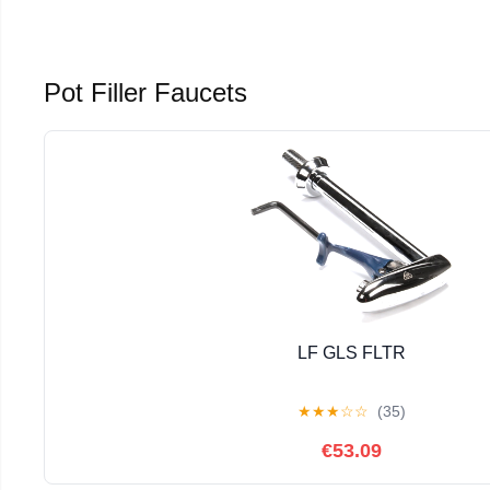
Pot Filler Faucets
LF GLS FLTR
★
★
★
☆
☆
(35)
€53.09