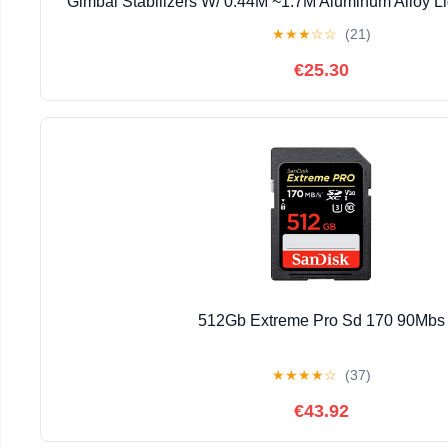
Gimbal Stabilizers W/ 0.44M ~1.7M Aluminum Alloy Li
★
★
★
☆
☆
(21)
€25.30
512Gb Extreme Pro Sd 170 90Mbs
★
★
★
★
☆
(37)
€43.92