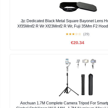
Jjc Dedicated Black Metal Square Bayonet Lens H
Xf35Mmf2 R Wr Xf23Mmf2 R Wr, Fuji 35Mm F2 Hood
Hoo
★
★
★
☆
☆
(29)
€20.34
Aochuan 1.7M Complete Camera Tripod For Smar