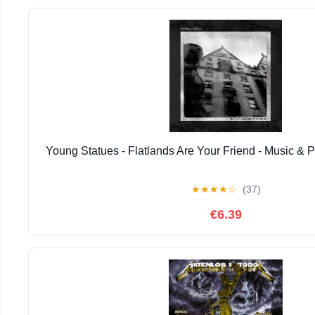
Young Statues - Flatlands Are Your Friend - Music & P
★
★
★
★
☆
(37)
€6.39