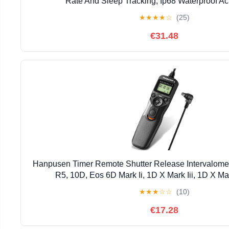
Rate And Sleep Tracking, Ip68 Waterproof Act
★
★
★
★
☆
(25)
€31.48
Hanpusen Timer Remote Shutter Release Intervalome
R5, 10D, Eos 6D Mark Ii, 1D X Mark Iii, 1D X Mar
★
★
★
☆
☆
(10)
€17.28