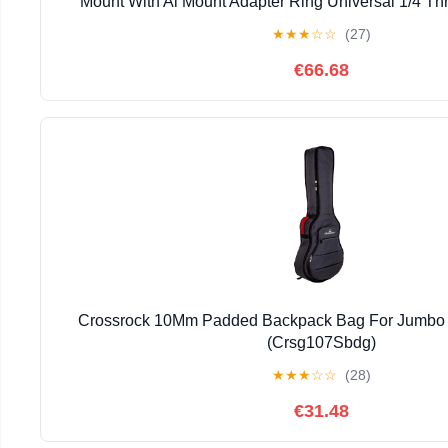
Mount With Ai Mount Adapter Ring Universal 1/4 T
★
★
★
☆
☆
(27)
€66.68
Crossrock 10Mm Padded Backpack Bag For Jumbo A
(Crsg107Sbdg)
★
★
★
☆
☆
(28)
€31.48