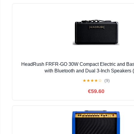
HeadRush FRFR-GO 30W Compact Electric and Bass 
with Bluetooth and Dual 3-Inch Speakers 
★
★
★
★
☆
(9)
€59.60