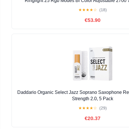
Ringlight 25 Rgb Modes Bi Color Adjustable 2700 
★
★
★
★
☆
(18)
€53.90
Daddario Organic Select Jazz Soprano Saxophone Re
Strength 2.0, 5 Pack
★
★
★
★
☆
(29)
€20.37