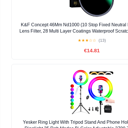
K&F Concept 46Mm Nd1000 (10 Stop Fixed Neutral De
Lens Filter, 28 Multi Layer Coatings Waterproof Scrat
Slim For Camera Lens (Nano X Serie
★
★
★
☆
☆
(13)
€14.81
Yesker Ring Light With Tripod Stand And Phone Ho