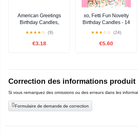
American Greetings
xo, Fetti Fun Novelty
Birthday Candles,
Birthday Candles - 14
Multicolored Long Thin
Piece Set | Star
★
★
★
★
☆
(9)
★
★
★
☆
☆
(24)
& Happy Birthday Text
Shaped, Glitter, Pastel
on Toothpicks (25-
Rainbow, Party
€3.18
€5.60
Count)
Decorations,
Celebrations, Sparkle,
Unique Candles
Correction des informations produit
Si vous remarquez des omissions ou des erreurs dans les informatio
Formulaire de demande de correction