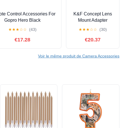
te Control Accessories For
K&F Concept Lens
Gopro Hero Black
Mount Adapter
/11Mini/10/9/8/Max,Wireless
Compatible For
★
★
★
☆
☆
(43)
★
★
★
☆
☆
(30)
Ft Remote Control Range
Leica M42 Screw
Oled Display
Mount Lens To M4/3
€17.28
€20.37
M43 Micro Four
Thirds Mount
Voir le même produit de
Camera Accessories
Camera With Matting
Varnish