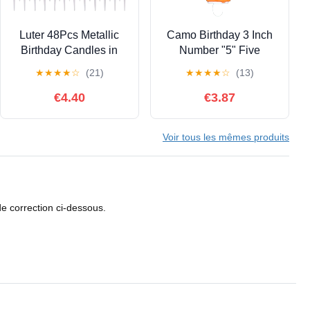
Luter 48Pcs Metallic
Camo Birthday 3 Inch
Birthday Candles in
Number "5" Five
Holders Tall Birthday
Candle, Next Camo
★
★
★
★
☆
(21)
★
★
★
★
☆
(13)
Cake Candles Long
Party Collection by
Thin Cupcake Candles
Havercamp
€4.40
€3.87
for Birthday Wedding
Party Decoration
Voir tous les mêmes produits
de correction ci-dessous.