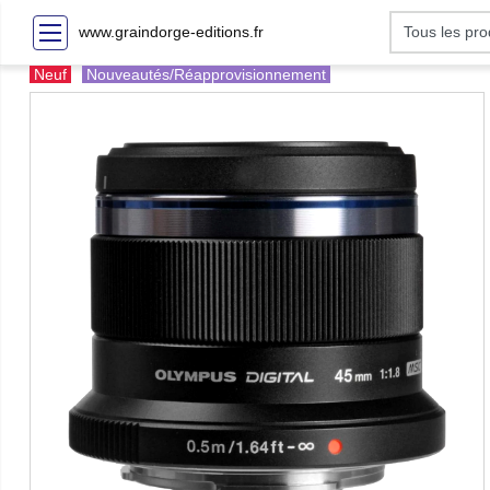
www.graindorge-editions.fr
Neuf
Nouveautés/Réapprovisionnement