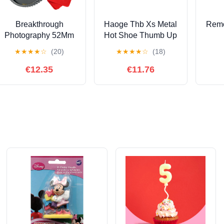
Breakthrough
Haoge Thb Xs Metal
Remo
Photography 52Mm
Hot Shoe Thumb Up
To 55Mm Step Up
Rest Hand Grip For
12/11
★
★
★
★
☆
(20)
★
★
★
★
☆
(18)
Lens Adapter Ring
Fujifilm Fuji Finepix
269
For Filters, Made Of
X E4 X100F X 100F
€12.35
€11.76
Cnc Machined Brass
X Pro2 Xpro2 X Pro3
With Matte Black
Xpro3 Camera
Electro