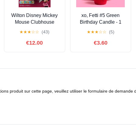
Wilton Disney Mickey
xo, Fetti #5 Green
Mouse Clubhouse
Birthday Candle - 1
Minnie
Piece | Birthday
★
★
★
☆
☆
(43)
★
★
★
☆
☆
(5)
Candle,Multicolor,small
Supplies, Fifth Birthday
Party Favors, 5th, 15th,
€12.00
€3.60
25th, 35th, 45th, 50th
ns produit sur cette page, veuillez utiliser le formulaire de demande 