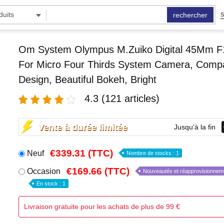
rechercher
S
Om System Olympus M.Zuiko Digital 45Mm F1
For Micro Four Thirds System Camera, Comp
Design, Beautiful Bokeh, Bright
4.3
(121
articles
)
Vente à durée limitée
Jusqu'à la fin
€339.31
(TTC)
Neuf
Nombre de stocks : 1
€169.66
(TTC)
Occasion
Nouveautés et réapprovisionnem
En stock : 1
Livraison gratuite pour les achats de plus de 99 €