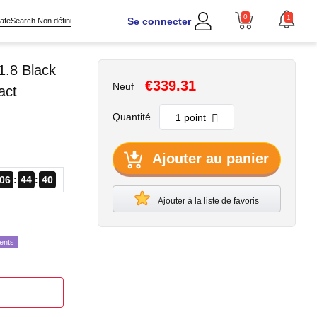
0
1
Se connecter
afeSearch Non défini
.8 Black
€339.31
Neuf
act
Quantité
Ajouter au panier
06
44
39
Ajouter à la liste de favoris
ents