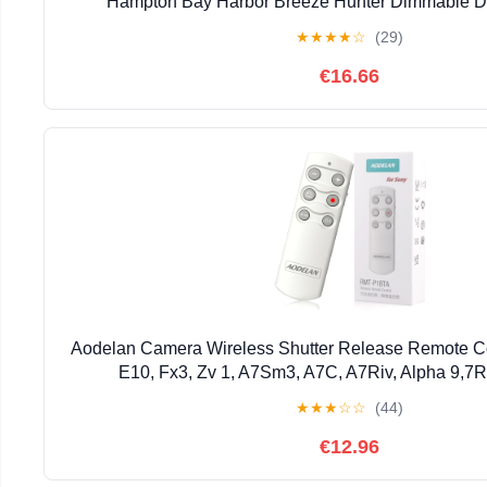
Hampton Bay Harbor Breeze Hunter Dimmable D
★
★
★
★
☆
(29)
€16.66
Aodelan Camera Wireless Shutter Release Remote Co
E10, Fx3, Zv 1, A7Sm3, A7C, A7Riv, Alpha 9,7R Iv
★
★
★
☆
☆
(44)
€12.96